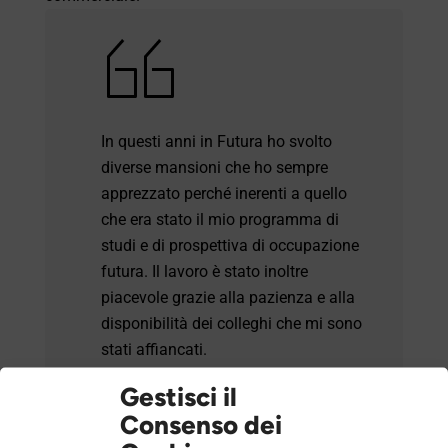
In questi anni in Futura ho svolto
diverse mansioni che ho sempre
apprezzato perché inerenti a quello
che era stato il mio programma di
studi e di prospettiva di occupazione
futura. Il lavoro è stato inoltre
piacevole grazie alla pazienza e alla
disponibilità dei colleghi che mi sono
stati affiancati.
Gestisci il
Consenso dei