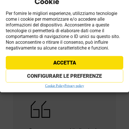
Cookie
Per fornire le migliori esperienze, utilizziamo tecnologie
come i cookie per memorizzare e/o accedere alle
informazioni del dispositivo. Acconsentire a queste
tecnologie ci permetterà di elaborare dati come il
Cosa ami fare nel tempo libero?
comportamento di navigazione o ID unici su questo sito.
Non acconsentire o ritirare il consenso, può influire
Sono una moglie e una mamma che reputa il
negativamente su alcune caratteristiche e funzioni.
lavoro una cosa importante, non solo per
l’indipendenza economica, ma perché permette di
ACCETTA
sentirsi una persona realizzata all’interno della
società. Nel tempo libero pratico yoga, passeggio
CONFIGURARE LE PREFERENZE
con il mio cane, ma la cosa che preferisco e che mi
Cookie Policy
Privacy policy
rende felice è fare shopping.