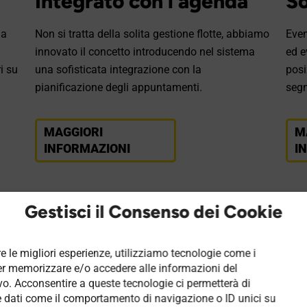
o
Integrato con l’agenda
So
la
Non si tratta della solita gestione flotte, abbiamo
Even
innovato il concetto introducendo nel sistema
ed e
i su
una sofisticata integrazione con la
posi
pianificazione degli appuntamenti.
segn
MAGGIORI
M
INFORMAZIONI
I
Gestisci il Consenso dei Cookie
re le migliori esperienze, utilizziamo tecnologie come i
er memorizzare e/o accedere alle informazioni del
vo. Acconsentire a queste tecnologie ci permetterà di
e dati come il comportamento di navigazione o ID unici su