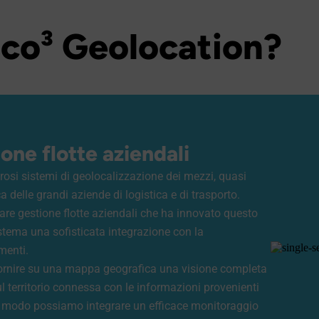
ico³ Geolocation?
one flotte aziendali
si sistemi di geolocalizzazione dei mezzi, quasi
a delle grandi aziende di logistica e di trasporto.
are gestione flotte aziendali che ha innovato questo
stema una sofisticata integrazione con la
menti.
fornire su una mappa geografica una visione completa
ul territorio connessa con le informazioni provenienti
al modo possiamo integrare un efficace monitoraggio