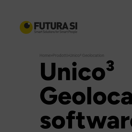
Home
>
Prodotti
>
Unico³ Geolocation
Unico³
Geoloca
softwar