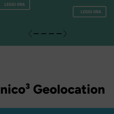
LEGGI ORA
LEGGI ORA
Unico³ Geolocation