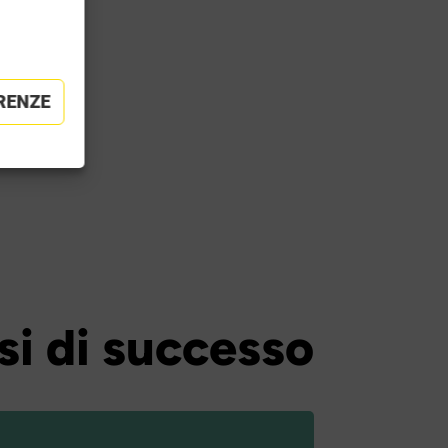
RENZE
si di successo