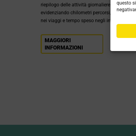
questo si
riepilogo delle attività giornaliere in tempo re
negativam
evidenziando chilometri percorsi, tempo spe
nei viaggi e tempo speso negli interventi.
MAGGIORI
INFORMAZIONI