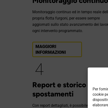
Monitoraggio continu
Monitoraggio continuo ed in tempo reale del
propria flotta furgoni, per essere sempre
aggiornati sullo stato avanzamento dei lavor
ogni intervento programmato.
MAGGIORI
INFORMAZIONI
Report e storico
Per forni
spostamenti
cookie p
dispositi
elaborar
Con report dettagliati, è possibile ottenere un