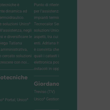
otecniche è
Punto di riferimento a Treviso e provincia
C
nte dinamica ed
per l’assistenza e manutenzione di
M
termoidraulico.
impianti termici, l’azienda Giordano
c
e soluzioni Unico³
Tecnocalor Service utilizza le nostre
u
ll’assistenza, negli
soluzioni Unico³ per gestire molteplici
g
i e diversificare le
aspetti, tra cui la comunicazione con gli
m
piega Tatiana
enti. Adriana Hajduk, titolare dell’azienda,
s
 amministrativa,
è convinta che “Gli obblighi normativi
“
o cercato soluzioni
quali i catasti impianti e la fatturazione
p
crescere con noi…
elettronica possono essere trasformati da
i
ostacoli in opportunità di crescita…
m
motecniche
Giordano Tecnocalor S.r.l.
Treviso (TV)
S
Unico³ Gestionale
U
o³ Portal, Unico³