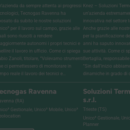
n’azienda da sempre attenta ai progressi
Knez – Soluzioni Term
ecnologici, Tecnogas Ravenna ha
un’azienda estremame
posato da subito le nostre soluzioni
innovativa nel settore 
ico³ per il lavoro sul campo, grazie alle
Anche grazie alle nostr
ali sono riusciti a rendere
per la pianificazione de
aggiormente autonomi i propri tecnici e
anni ha saputo innovars
ellire il lavoro in ufficio. Come ci spiega
sue attività. Come ci s
abio Zanoli, titolare, “Volevamo strumenti
Bertaglia, responsabile
he ci permettessero di monitorare in
“Sin dall’inizio abbiam
mpo reale il lavoro dei tecnici e…
dinamiche in grado di 
ecnogas Ravenna
Soluzioni Ter
s.r.l.
avenna (RA)
Trieste (TS)
nico³ Gestionale, Unico³ Mobile, Unico³
eolocation
Unico³ Gestionale, Unic
Planner