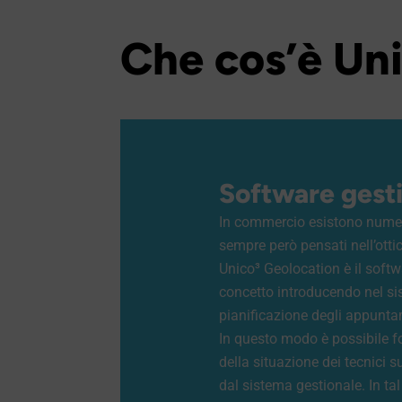
Che cos’è Un
Software gesti
In commercio esistono numero
sempre però pensati nell’ottic
Unico³ Geolocation è il softw
concetto introducendo nel si
pianificazione degli appunta
In questo modo è possibile 
della situazione dei tecnici s
dal sistema gestionale. In t