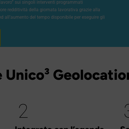
lavoro” sui singoli interventi programmati
 redditività della giornata lavorativa grazie alla
d all’aumento del tempo disponibile per eseguire gli
 Unico³ Geolocatio