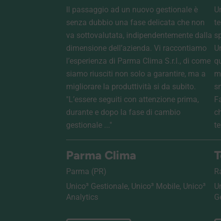
Il passaggio ad un nuovo gestionale è
U
senza dubbio una fase delicata che non
t
va sottovalutata, indipendentemente dalla
s
dimensione dell’azienda. Vi raccontiamo
Un
l’esperienza di Parma Clima S.r.l., di come
qu
siamo riusciti non solo a garantire, ma a
m
migliorare la produttività si da subito.
sn
"L’essere seguiti con attenzione prima,
F
durante e dopo la fase di cambio
c
gestionale ..."
te
Parma Clima
T
Parma (PR)
R
Unico³ Gestionale, Unico³ Mobile, Unico³
U
Analytics
G