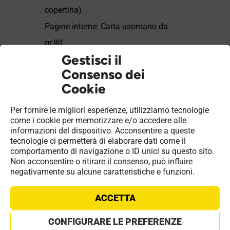
copertina)
Pagine interne: Carta usomano da
gr.90
Gestisci il
Pagine di copertina: Carta usomano
Consenso dei
da gr.90
Cookie
Colore di copertina: Bianco/Arancione
Colore pagine interne:
Per fornire le migliori esperienze, utilizziamo tecnologie
come i cookie per memorizzare e/o accedere alle
Bianco/Grigio/Arancione
informazioni del dispositivo. Acconsentire a queste
tecnologie ci permetterà di elaborare dati come il
Cucitura: 2 Punti metallici
comportamento di navigazione o ID unici su questo sito.
Non acconsentire o ritirare il consenso, può influire
negativamente su alcune caratteristiche e funzioni.
ACCETTA
Content
CONFIGURARE LE PREFERENZE