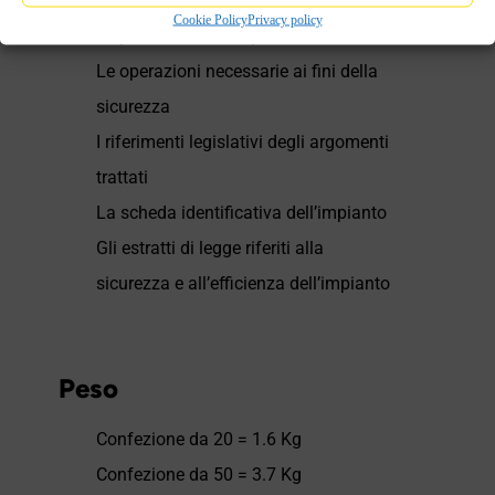
Le informazioni indispensabili per il
Cookie Policy
Privacy policy
responsabile dell’impianto
Le operazioni necessarie ai fini della
sicurezza
I riferimenti legislativi degli argomenti
trattati
La scheda identificativa dell’impianto
Gli estratti di legge riferiti alla
sicurezza e all’efficienza dell’impianto
Peso
Confezione da 20 = 1.6 Kg
Confezione da 50 = 3.7 Kg