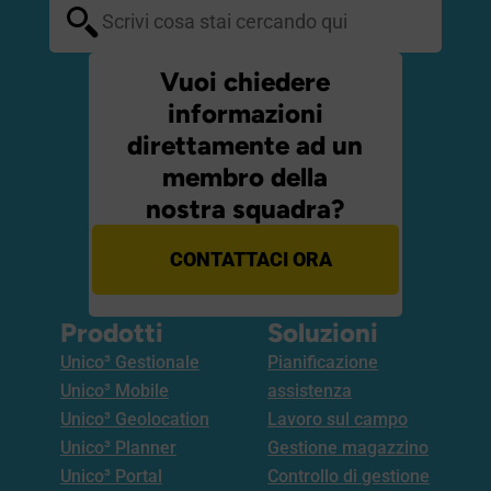
Vuoi chiedere
informazioni
direttamente ad un
membro della
nostra squadra?
CONTATTACI ORA
Prodotti
Soluzioni
Unico³ Gestionale
Pianificazione
Unico³ Mobile
assistenza
Unico³ Geolocation
Lavoro sul campo
Unico³ Planner
Gestione magazzino
Unico³ Portal
Controllo di gestione