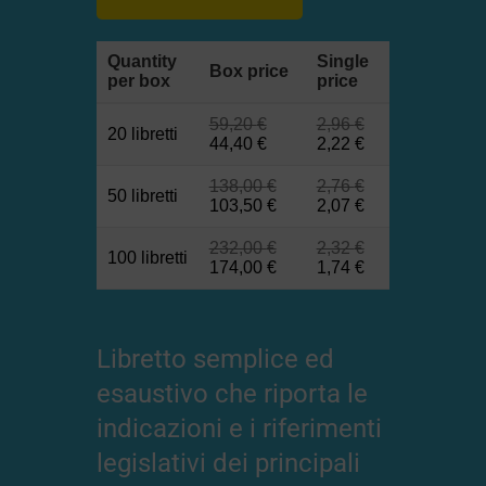
Quantity
Single
Box price
per box
price
59,20
€
2,96
€
20 libretti
44,40
€
2,22
€
138,00
€
2,76
€
50 libretti
103,50
€
2,07
€
232,00
€
2,32
€
100 libretti
174,00
€
1,74
€
Libretto semplice ed
esaustivo che riporta le
indicazioni e i riferimenti
legislativi dei principali