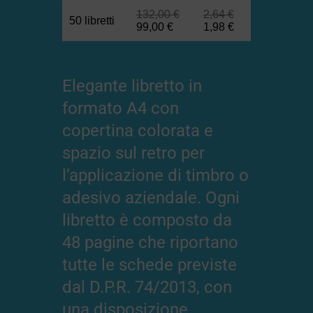
132,00
€
2,64
€
50 libretti
99,00
€
1,98
€
Elegante libretto in
formato A4 con
copertina colorata e
spazio sul retro per
l’applicazione di timbro o
adesivo aziendale. Ogni
libretto è composto da
48 pagine che riportano
tutte le schede previste
dal D.P.R. 74/2013, con
una disposizione