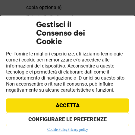
copia opzionale)
Scheda 2 - Trattamento acqua
Gestisci il
Scheda 3 - Nomina Terzo
Consenso dei
Responsabile
Cookie
Scheda 4 - Generatori
Per fornire le migliori esperienze, utilizziamo tecnologie
Scheda 5 - Sistemi di regolazione e
come i cookie per memorizzare e/o accedere alle
contabilizzazione
informazioni del dispositivo. Acconsentire a queste
tecnologie ci permetterà di elaborare dati come il
Scheda 6 - Sistemi di distribuzione
comportamento di navigazione o ID unici su questo sito.
Non acconsentire o ritirare il consenso, può influire
Scheda 7 - Sistema di emissione
negativamente su alcune caratteristiche e funzioni.
Scheda 8 - Sistema di accumulo
Scheda 9 - Altri componenti
ACCETTA
dell‘impianto
CONFIGURARE LE PREFERENZE
Scheda 10 - Impianto di ventilazione
Cookie Policy
Privacy policy
meccanica controllata