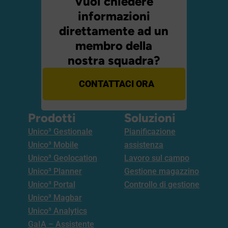
Vuoi chiedere
informazioni
direttamente ad un
membro della
nostra squadra?
CONTATTACI ORA
Prodotti
Soluzioni
Unico³ Gestionale
Pianificazione
Unico³ Mobile
assistenza
Unico³ Geolocation
Lavoro sul campo
Unico³ Planner
Gestione magazzino
Unico³ Portal
Controllo di gestione
Unico³ Magbar
Unico³ Analytics
GaIA – Assistente