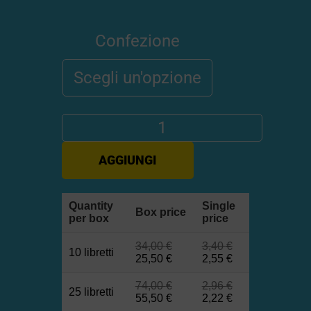
Confezione
AGGIUNGI
Quantity
Single
Box price
per box
price
34,00
€
3,40
€
10 libretti
25,50
€
2,55
€
74,00
€
2,96
€
25 libretti
55,50
€
2,22
€