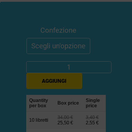
Confezione
AGGIUNGI
Quantity
Single
Box price
per box
price
34,00
€
3,40
€
10 libretti
25,50
€
2,55
€