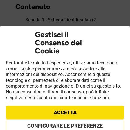
Contenuto
Scheda 1 - Scheda identificativa (2
copia opzionale)
Gestisci il
Scheda 2 - Trattamento acqua
Consenso dei
Scheda 3 - Nomina Terzo
Cookie
Responsabile
Per fornire le migliori esperienze, utilizziamo tecnologie
Scheda 4 - Generatori
come i cookie per memorizzare e/o accedere alle
informazioni del dispositivo. Acconsentire a queste
Scheda 5 - Sistemi di regolazione e
tecnologie ci permetterà di elaborare dati come il
contabilizzazione
comportamento di navigazione o ID unici su questo sito.
Non acconsentire o ritirare il consenso, può influire
Scheda 6 - Sistemi di distribuzione
negativamente su alcune caratteristiche e funzioni.
Scheda 7 - Sistema di emissione
ACCETTA
Scheda 8 - Sistema di accumulo
Scheda 9 - Altri componenti
CONFIGURARE LE PREFERENZE