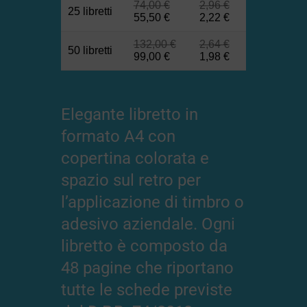
74,00
€
2,96
€
25 libretti
55,50
€
2,22
€
132,00
€
2,64
€
50 libretti
99,00
€
1,98
€
Elegante libretto in
formato A4 con
copertina colorata e
spazio sul retro per
l’applicazione di timbro o
adesivo aziendale. Ogni
libretto è composto da
48 pagine che riportano
tutte le schede previste