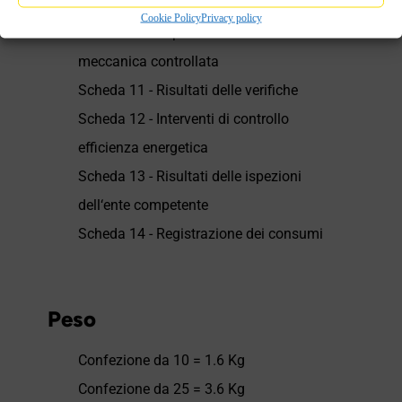
dell‘impianto
Cookie Policy
Privacy policy
Scheda 10 - Impianto di ventilazione
meccanica controllata
Scheda 11 - Risultati delle verifiche
Scheda 12 - Interventi di controllo
efficienza energetica
Scheda 13 - Risultati delle ispezioni
dell‘ente competente
Scheda 14 - Registrazione dei consumi
Peso
Confezione da 10 = 1.6 Kg
Confezione da 25 = 3.6 Kg