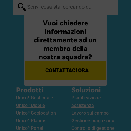
Vuoi chiedere
informazioni
direttamente ad un
membro della
nostra squadra?
CONTATTACI ORA
Prodotti
Soluzioni
Unico³ Gestionale
Pianificazione
Unico³ Mobile
assistenza
Unico³ Geolocation
Lavoro sul campo
Unico³ Planner
Gestione magazzino
Unico³ Portal
Controllo di gestione